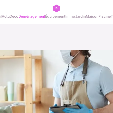
l
Actu
Déco
Déménagement
Équipement
Immo
Jardin
Maison
Piscine
T